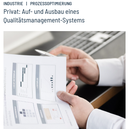
INDUSTRIE
|
PROZESSOPTIMIERUNG
L
ch
Privat: Auf- und Ausbau eines
P
Qualitätsmanagement-Systems
L
ZUR ERFOLGSGESCHICHTE